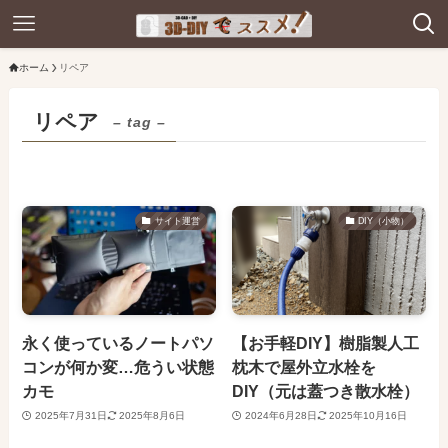
ホーム
リペア
リペア
– tag –
サイト運営
DIY（小物）
永く使っているノートパソ
【お手軽DIY】樹脂製人工
コンが何か変…危うい状態
枕木で屋外立水栓を
カモ
DIY（元は蓋つき散水栓）
2025年7月31日
2025年8月6日
2024年6月28日
2025年10月16日