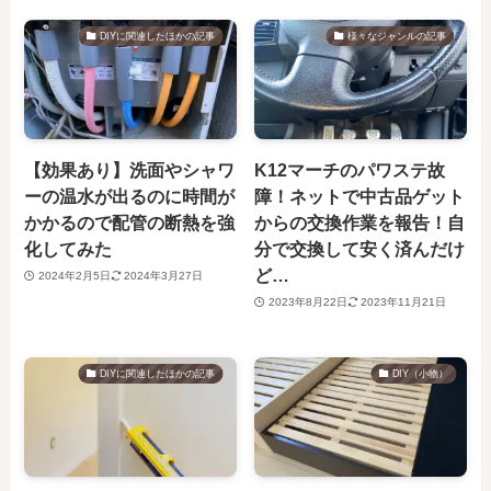
DIYに関連したほかの記事
様々なジャンルの記事
【効果あり】洗面やシャワ
K12マーチのパワステ故
ーの温水が出るのに時間が
障！ネットで中古品ゲット
かかるので配管の断熱を強
からの交換作業を報告！自
化してみた
分で交換して安く済んだけ
ど…
2024年2月5日
2024年3月27日
2023年8月22日
2023年11月21日
DIYに関連したほかの記事
DIY（小物）