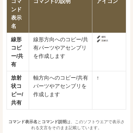
コマ
コマンドの説明
アイコン
ンド
表示
名
線形
線形方向へのコピー/共
コピ
有パーツやアセンブリ
ー/共
を作成します
有
放射
軸方向へのコピー/共有
↑
状コ
パーツやアセンブリを
ピー/
作成します
共有
コマンド表示名
と
コマンド説明
は、このソフトウエアで表示さ
れる文言をそのまま記載しています。