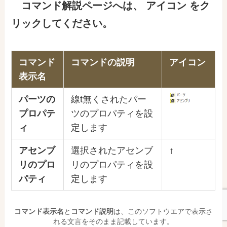
コマンド解説ページ
へ
は
、
アイコン をク
リックしてください。
コマンド
コマンドの説明
アイコン
表示名
パーツの
線t無くされたパー
プロパテ
ツのプロパティを設
ィ
定します
アセンブ
選択されたアセンブ
↑
リのプロ
リのプロパティを設
パティ
定します
コマンド表示名
と
コマンド説明
は、このソフトウエアで表示さ
れる文言をそのまま記載しています。