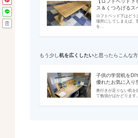
【ロフトベッド下
ス＆くつろげるス
ロフトベッド下はどう
場所にしてしまえば、
を…
もう少し
机を広くしたい
と思ったらこんな方
子供の学習机をD
優れたお気に入り
奥行きが足りない机を
て勉強がはかどります