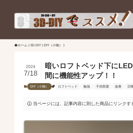
ホーム
3D-DIY
DIY（小物）
暗いロフトベッド下にLE
2024
7/18
間に機能性アップ！！
DIY（小物）
ロフトベッド
勉強
子供部屋
改善
日
当ページには、記事内容に則した商品にリンクす