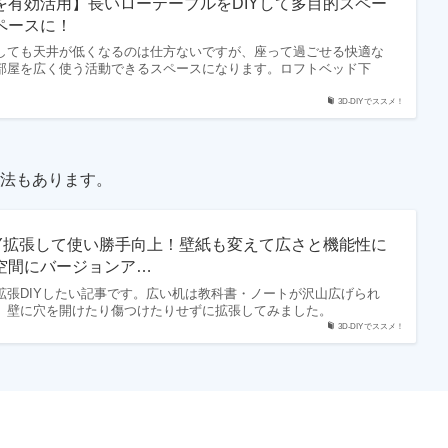
を有効活用】長いローテーブルをDIYして多目的スペー
ペースに！
しても天井が低くなるのは仕方ないですが、座って過ごせる快適な
部屋を広く使う活動できるスペースになります。ロフトベッド下
3D-DIYでススメ！
法もあります。
IY拡張して使い勝手向上！壁紙も変えて広さと機能性に
空間にバージョンア…
拡張DIYしたい記事です。広い机は教科書・ノートが沢山広げられ
。壁に穴を開けたり傷つけたりせずに拡張してみました。
3D-DIYでススメ！