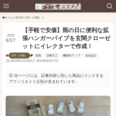
ホーム
3D-DIY
DIY（小物）
【手軽で安価】雨の日に便利な拡
2023
張ハンガーパイプを玄関クローゼ
9/27
ットにイレクターで作成！
DIY（小物）
改善
日曜大工
機能性アップ
自由設計
2022年2月16日
2023年9月27日
当ページには、記事内容に則した商品にリンクする
アフィリエイト広告が含まれています。